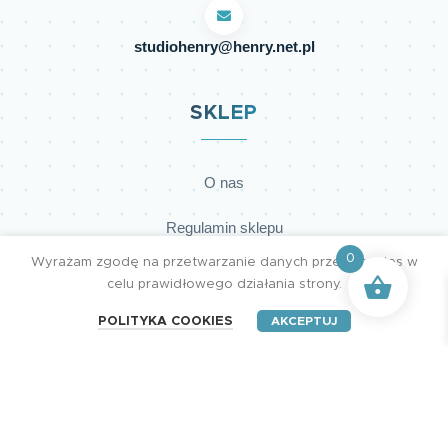
studiohenry@henry.net.pl
SKLEP
O nas
Regulamin sklepu
0
Wyrażam zgodę na przetwarzanie danych przez cookies w
Polityka prywatności
celu prawidłowego działania strony.
Dostawy
POLITYKA COOKIES
AKCEPTUJ
Płatności
Kontakt