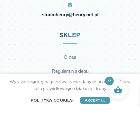
studiohenry@henry.net.pl
SKLEP
O nas
Regulamin sklepu
0
Wyrażam zgodę na przetwarzanie danych przez cookies w
Polityka prywatności
celu prawidłowego działania strony.
Dostawy
POLITYKA COOKIES
AKCEPTUJ
Płatności
Kontakt