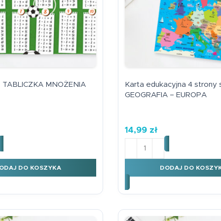
3 TABLICZKA MNOŻENIA
Karta edukacyjna 4 strony
GEOGRAFIA – EUROPA
14,99
zł
kład B3 TABLICZKA MNOŻENIA PIŁKA
ilość Karta edukacyjna 
ODAJ DO KOSZYKA
DODAJ DO KOSZY