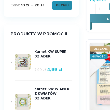
Cena:
10 zł
—
20 zł
FILTRUJ
Cena min.
Cena maks.
ilość Pod
D
PRODUKTY W PROMOCJI
POLECANE
Karnet KW SUPER
DZIADEK
NOWOŚĆ
4,99
zł
7,99
zł
Karnet KW WIANEK
Z KWIATÓW
DZIADEK