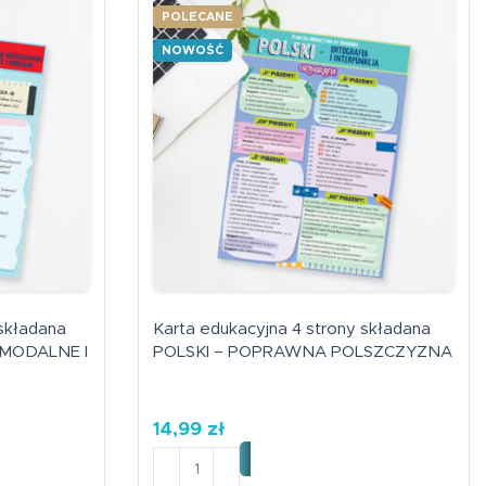
POLECANE
NOWOŚĆ
 składana
Karta edukacyjna 4 strony składana
 MODALNE I
POLSKI – POPRAWNA POLSZCZYZNA
14,99
zł
ilość Karta edukacyjna 4 strony skł
4 strony składana ANGIELSKI - CZASOWNIKI MODALNE I NI