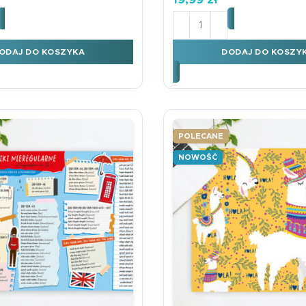
kład multi B3 TABLICZKA MNOŻENIA KIWI
ilość Podkład multi B3
ODAJ DO KOSZYKA
DODAJ DO KOSZY
POLECANE
NOWOŚĆ