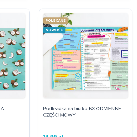
Edukacyjna zakładka
POLECANE
magnetyczna tablic
mnożenia żyrafa
NOWOŚĆ
7,99
zł
KA
Podkładka na biurko B3 ODMIENNE
CZĘŚCI MOWY
14,99
zł