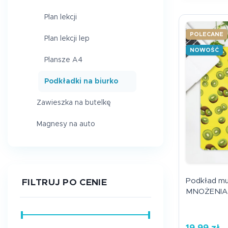
Plan lekcji
POLECANE
Plan lekcji lep
NOWOŚĆ
Plansze A4
Podkładki na biurko
Zawieszka na butelkę
Magnesy na auto
Podkład mu
FILTRUJ PO CENIE
MNOŻENIA 
19,99
zł