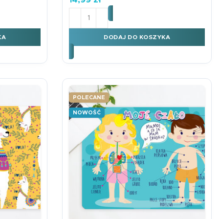
 TABLICZKA MNOŻENIA KOKOS
ilość Podkładka na biurko B3 ODMIEN
KA
DODAJ DO KOSZYKA
POLECANE
NOWOŚĆ