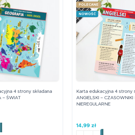
POLECANE
NOWOŚĆ
cyjna 4 strony składana
Karta edukacyjna 4 strony
 – ŚWIAT
ANGIELSKI – CZASOWNIKI
NIEREGULARNE
14,99
zł
a edukacyjna 4 strony składana GEOGRAFIA - ŚWIAT
ilość Karta edukacyjna 