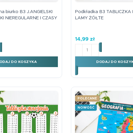
na biurko B3 J.ANGIELSKI
Podkładka B3 TABLICZKA
I NIEREGULARNE I CZASY
LAMY ŻÓŁTE
14,99
zł
kładka na biurko B3 J.ANGIELSKI CZASOWNIKI NIEREGULAR
ilość Podkładka B3 TA
ODAJ DO KOSZYKA
DODAJ DO KOSZY
POLECANE
NOWOŚĆ