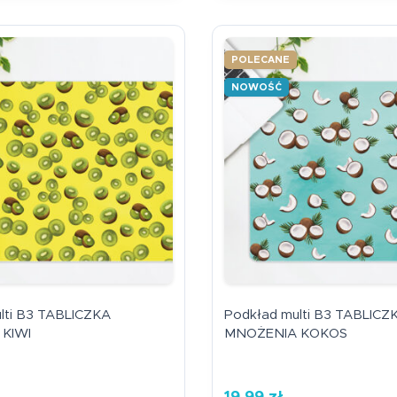
POLECANE
NOWOŚĆ
lti B3 TABLICZKA
Podkład multi B3 TABLICZ
KIWI
MNOŻENIA KOKOS
19,99
zł