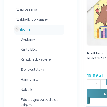
Zaproszenia
Zakładki do książek
Szkolne
Dyplomy
Karty EDU
Podkład mu
MNOŻENIA
Książki edukacyjne
Elektrostatyka
19,99
zł
Harmonijka
ilość Pod
Naklejki
D
Edukacyjne zakładki do
książek