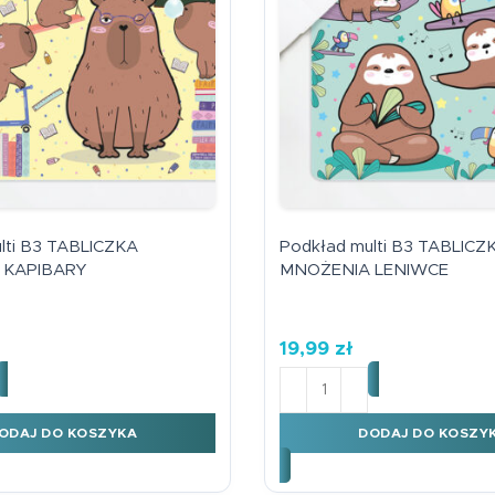
magnetyczna tab
mnożenia żyrafa
Plansze A4
7,99
zł
Karty EDU
Harmonijki
Podkładki na biurko
Edukacyjna zakł
magnetyczna tab
Książki edukacyjne
mnożenia unicor
7,99
zł
Dyplomy
lti B3 TABLICZKA
Podkład multi B3 TABLICZ
 KAPIBARY
MNOŻENIA LENIWCE
19,99
zł
kład multi B3 TABLICZKA MNOŻENIA KAPIBARY
ilość Podkład multi B3
ODAJ DO KOSZYKA
DODAJ DO KOSZY