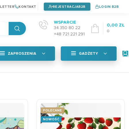
LETTER
KONTAKT
REJESTRACJA
LOGIN B2B
WSPARCIE
0,00
ZŁ
34 350 80 22
0
+48 721 221 291
ZAPROSZENIA
GADŻETY
Wszystkie
tyczna
Naklejki na okładkę
Zaproszenia na chrzest
4,99
zł
Zaproszenia na urodziny
POLECANE
Zaproszenia na komunie
Plan Lekcji A5 PAD
NOWOŚĆ
adka
3,99
zł