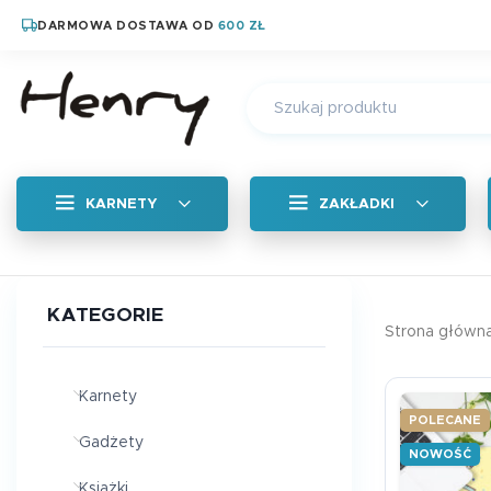
DARMOWA DOSTAWA OD
600 ZŁ
KARNETY
ZAKŁADKI
Wszystkie
KATEGORIE
Strona główn
Zakładka zapachow
Magnetyczne zakład
Karnety
POLECANE
Zakładka tradycyjn
Gadżety
NOWOŚĆ
Książki