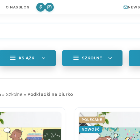
O NAS
BLOG
NEWS
KSIĄŻKI
SZKOLNE
Wszystkie
Zakładka magne
a
»
Szkolne
»
Podkładki na biurko
Królik
a
Naklejki
6,99
zł
ki do książek
Plan lekcji
POLECANE
a
Zakładki Edukacyjne
NOWOŚĆ
Edukacyjna zakł
Plan lekcji lep