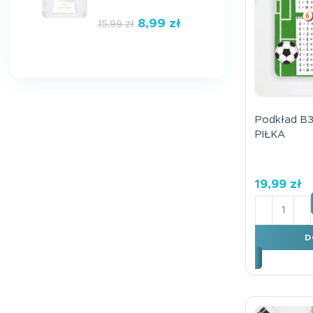
8,99
zł
15,99
zł
Podkład B
PIŁKA
19,99
zł
ilość Pod
D