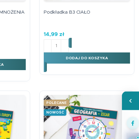
 MNOŻENIA
Podkładka B3 CIAŁO
14,99
zł
ilość Podkładka B3 CIAŁO
NE I CZASY
BLICZKA MNOŻENIA LAMY ŻÓŁTE
DODAJ DO KOSZYKA
KA
Wspa
POLECANE
NOWOŚĆ