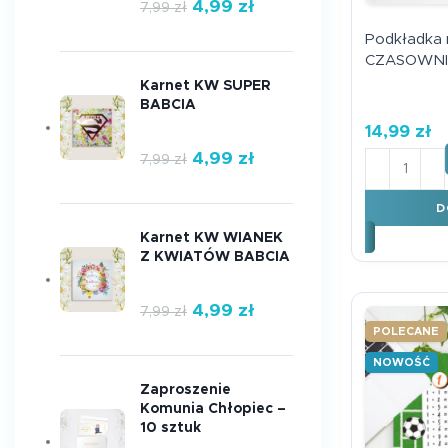
4,99
zł
7,99
zł
Podkładka 
CZASOWNIK
Karnet KW SUPER
BABCIA
14,99
zł
4,99
zł
ilość Pod
7,99
zł
D
Karnet KW WIANEK
Z KWIATÓW BABCIA
4,99
zł
7,99
zł
POLECANE
NOWOŚĆ
Zaproszenie
Komunia Chłopiec –
10 sztuk