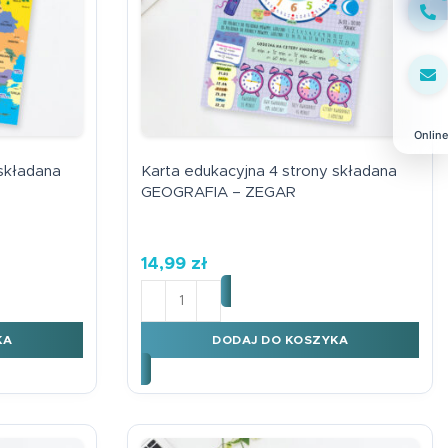
Face
Online
 składana
Karta edukacyjna 4 strony składana
GEOGRAFIA – ZEGAR
14,99
zł
4 strony składana GEOGRAFIA - EUROPA
ilość Karta edukacyjna 4 strony skład
KA
DODAJ DO KOSZYKA