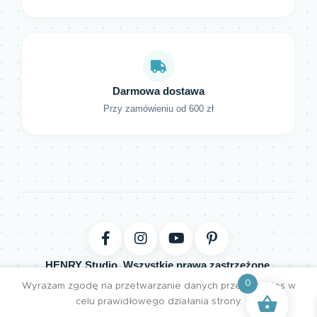
Darmowa dostawa
Przy zamówieniu od 600 zł
HENRY Studio. Wszystkie prawa zastrzeżone.
0
Projektujemy z pasją | Tworzymy z miłością
Wyrażam zgodę na przetwarzanie danych przez cookies w
celu prawidłowego działania strony.