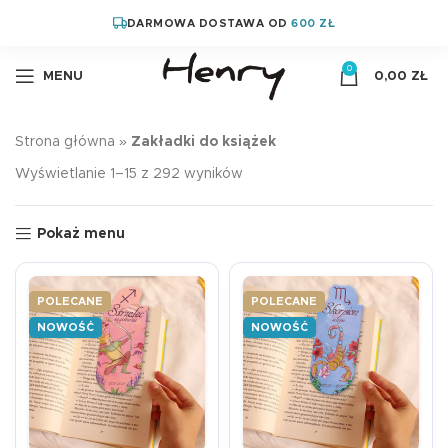
DARMOWA DOSTAWA OD
600 ZŁ
0
MENU
0,00
ZŁ
Strona główna
»
Zakładki do książek
Wyświetlanie 1–15 z 292 wyników
Pokaż menu
POLECANE
POLECANE
NOWOŚĆ
NOWOŚĆ