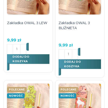
Zakładka OWAL 3 LEW
Zakładka OWAL 3
BLIŹNIETA
9,99
zł
9,99
zł
ilość Zakładka OWAL 3 LEW
ilość Zakładka OWAL 3 BL
DODAJ DO
KOSZYKA
DODAJ DO
KOSZYKA
POLECANE
POLECANE
NOWOŚĆ
NOWOŚĆ