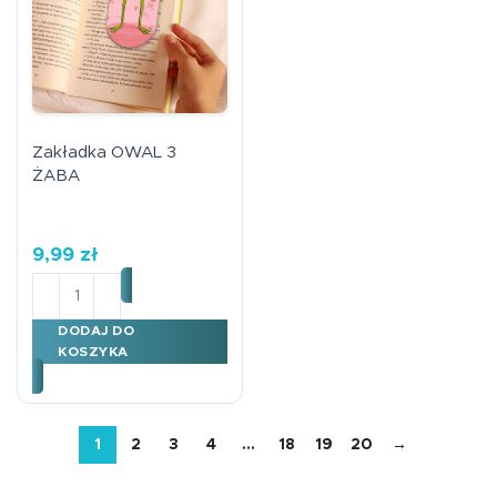
Zakładka OWAL 3
ŻABA
9,99
zł
ilość Zakładka OWAL 3 ŻABA
DODAJ DO
KOSZYKA
1
2
3
4
…
18
19
20
→