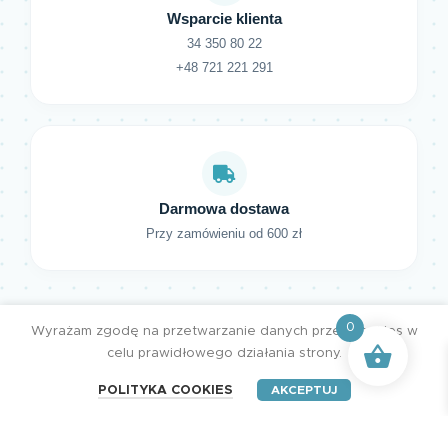
Wsparcie klienta
34 350 80 22
+48 721 221 291
Darmowa dostawa
Przy zamówieniu od 600 zł
0
Wyrażam zgodę na przetwarzanie danych przez cookies w
celu prawidłowego działania strony.
POLITYKA COOKIES
AKCEPTUJ