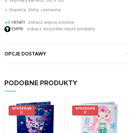
Wymiary karnetu: 150 x 150
Koperta: żółta, czerwona
HENRY
zobacz więcej wzorów
EMPIK
zobacz wszystkie nasze produkty
OPCJE DOSTAWY
PODOBNE PRODUKTY
SPRZEDAN
SPRZEDAN
E
E