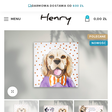
DARMOWA DOSTAWA OD
600 ZŁ
0
MENU
0,00
ZŁ
POLECANE
NOWOŚĆ
Kliknij aby powiększyć