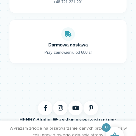
+48 721 221 291
Darmowa dostawa
Przy zamówieniu od 600 zł
HENRY Studio. Wszystkie prawa zastrzeżone.
0
Projektujemy z pasją | Tworzymy z miłością
Wyrażam zgodę na przetwarzanie danych przez cookies w
celu prawidłowego działania strony.