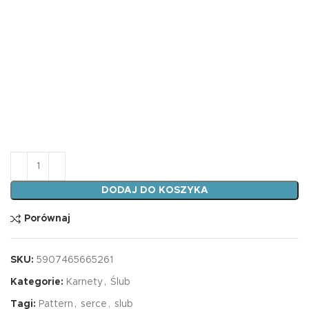
ilość Karnet KWD HS TŁ ŚLUB SERCE PATTERN
DODAJ DO KOSZYKA
Porównaj
SKU:
5907465665261
Kategorie:
Karnety
,
Ślub
Tagi:
Pattern
,
serce
,
slub