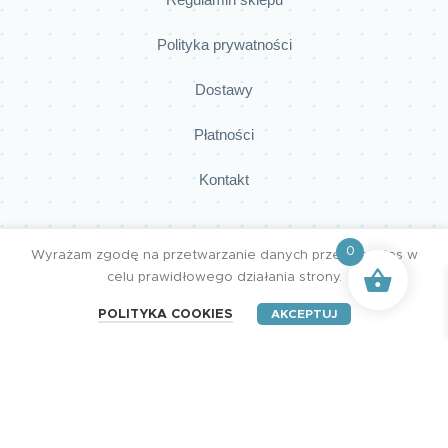
Polityka prywatności
Dostawy
Płatności
Kontakt
0
Wyrażam zgodę na przetwarzanie danych przez cookies w
MOJE KONTO
celu prawidłowego działania strony.
POLITYKA COOKIES
AKCEPTUJ
Rejestracja / Logowanie
Moje zamówienia
Szczegóły konta