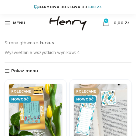
DARMOWA DOSTAWA OD
600 ZŁ
0
MENU
0,00
ZŁ
Strona główna
»
turkus
Wyświetlanie wszystkich wyników: 4
Pokaż menu
POLECANE
POLECANE
NOWOŚĆ
NOWOŚĆ