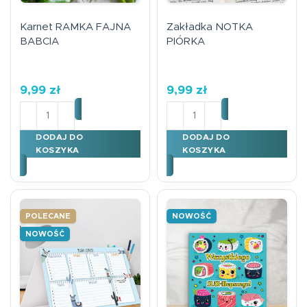
Karnet RAMKA FAJNA
Zakładka NOTKA
BABCIA
PIÓRKA
9,99
zł
9,99
zł
ilość Karnet RAMKA FAJNA BABCIA
ilość Zakładka NOTKA PI
DODAJ DO
DODAJ DO
KOSZYKA
KOSZYKA
POLECANE
NOWOŚĆ
NOWOŚĆ