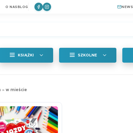
O NAS
BLOG
NEWS
KSIĄŻKI
SZKOLNE
Wszystkie
Zakładka magne
a
»
w mieście
Królik
a
Naklejki
6,99
zł
ki do książek
Plan lekcji
a
Zakładki Edukacyjne
Edukacyjna zakł
Plan lekcji lep