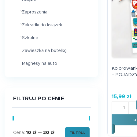
Zaproszenia
Zakładki do książek
Szkolne
Zawieszka na butelkę
Magnesy na auto
Kolorowan
– POJADZY
15,99
zł
FILTRUJ PO CENIE
ilość Kol
D
Cena:
10 zł
—
20 zł
FILTRUJ
Cena min.
Cena maks.