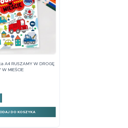
magnetyczna tab
mnożenia żyrafa
Plansze A4
7,99
zł
Karty EDU
Harmonijki
Podkładki na biurko
Edukacyjna zakł
magnetyczna tab
Książki edukacyjne
mnożenia unicor
7,99
zł
Dyplomy
ka A4 RUSZAMY W DROGĘ
 W MIEŚCIE
orowanka A4 RUSZAMY W DROGĘ - POJADZY W MIEŚCIE
ODAJ DO KOSZYKA