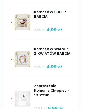
Karnet KW SUPER
BABCIA
4,99
zł
7,99
zł
Karnet KW WIANEK
Z KWIATÓW BABCIA
4,99
zł
7,99
zł
Zaproszenie
Komunia Chłopiec –
10 sztuk
8,99
zł
15,99
zł