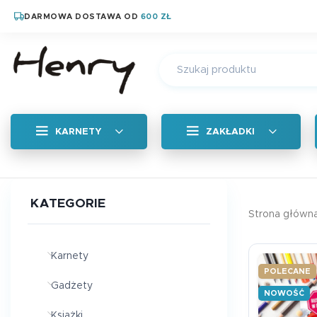
DARMOWA DOSTAWA OD
600 ZŁ
KARNETY
ZAKŁADKI
Wszystkie
KATEGORIE
Strona główn
Zakładka zapachow
Magnetyczne zakład
Karnety
POLECANE
Zakładka tradycyjn
Gadżety
NOWOŚĆ
Książki