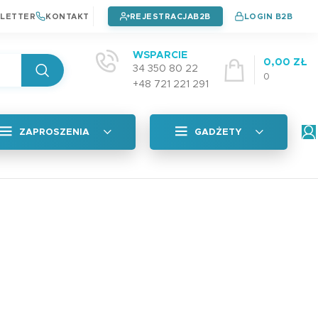
LETTER
KONTAKT
REJESTRACJA
LOGIN B2B
WSPARCIE
0,00
ZŁ
34 350 80 22
0
+48 721 221 291
ZAPROSZENIA
GADŻETY
Wszystkie
tyczna
Naklejki na okładkę
Zaproszenia na chrzest
4,99
zł
Zaproszenia na urodziny
Zaproszenia na komunie
Plan Lekcji A5 PAD
adka
3,99
zł