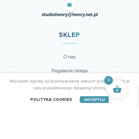
studiohenry@henry.net.pl
SKLEP
O nas
Regulamin sklepu
0
Wyrażam zgodę na przetwarzanie danych przez cookies w
Polityka prywatności
celu prawidłowego działania strony.
Dostawy
POLITYKA COOKIES
AKCEPTUJ
Płatności
Kontakt