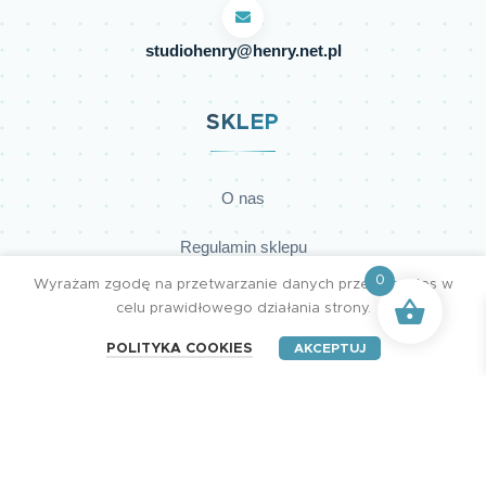
studiohenry@henry.net.pl
SKLEP
O nas
Regulamin sklepu
0
Wyrażam zgodę na przetwarzanie danych przez cookies w
Polityka prywatności
celu prawidłowego działania strony.
Dostawy
POLITYKA COOKIES
AKCEPTUJ
Płatności
Kontakt