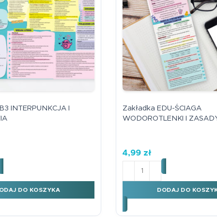
magnetyczna tab
mnożenia żyrafa
Plansze A4
7,99
zł
Karty EDU
Harmonijki
Podkładki na biurko
Edukacyjna zakł
magnetyczna tab
Książki edukacyjne
mnożenia unicor
7,99
zł
Dyplomy
 B3 INTERPUNKCJA I
Zakładka EDU-ŚCIAGA
IA
WODOROTLENKI I ZASAD
4,99
zł
kładka B3 INTERPUNKCJA I ORTOGRAFIA
ilość Zakładka EDU-ŚC
ODAJ DO KOSZYKA
DODAJ DO KOSZY