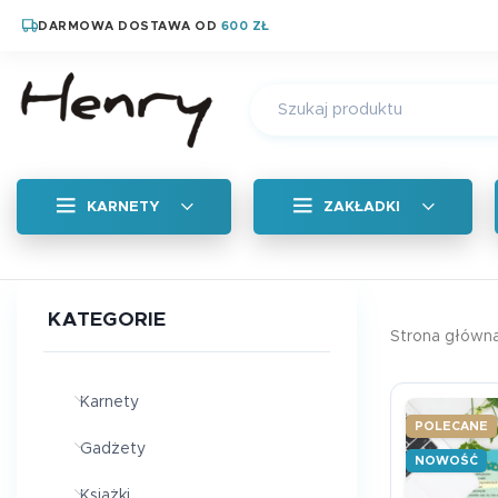
DARMOWA DOSTAWA OD
600 ZŁ
KARNETY
ZAKŁADKI
Wszystkie
KATEGORIE
Strona główn
Zakładka zapachow
Magnetyczne zakład
Karnety
POLECANE
Zakładka tradycyjn
Gadżety
NOWOŚĆ
Książki