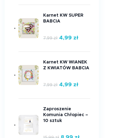
Karnet KW SUPER
BABCIA
4,99
zł
7,99
zł
Karnet KW WIANEK
Z KWIATÓW BABCIA
4,99
zł
7,99
zł
Zaproszenie
Komunia Chłopiec –
10 sztuk
8,99
zł
15,99
zł