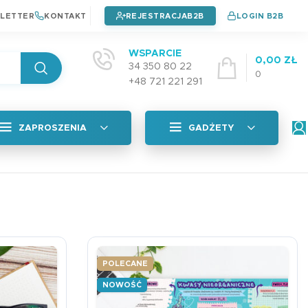
LETTER
KONTAKT
REJESTRACJA
LOGIN B2B
WSPARCIE
0,00
ZŁ
34 350 80 22
0
+48 721 221 291
ZAPROSZENIA
GADŻETY
Wszystkie
tyczna
Naklejki na okładkę
Zaproszenia na chrzest
4,99
zł
Zaproszenia na urodziny
POLECANE
Zaproszenia na komunie
Plan Lekcji A5 PAD
NOWOŚĆ
adka
3,99
zł