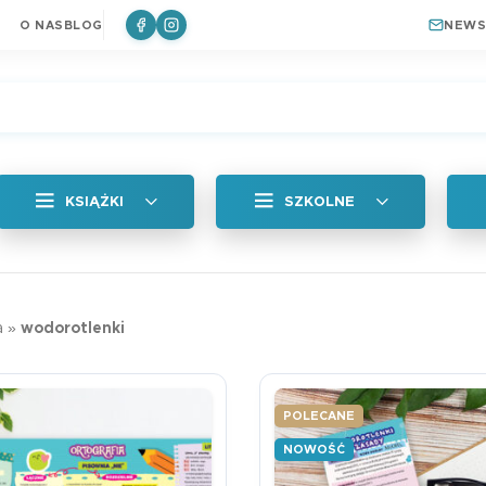
O NAS
BLOG
NEWS
KSIĄŻKI
SZKOLNE
Wszystkie
Zakładka magne
a
»
wodorotlenki
Królik
a
Naklejki
6,99
zł
ki do książek
Plan lekcji
POLECANE
a
Zakładki Edukacyjne
NOWOŚĆ
Edukacyjna zakł
Plan lekcji lep