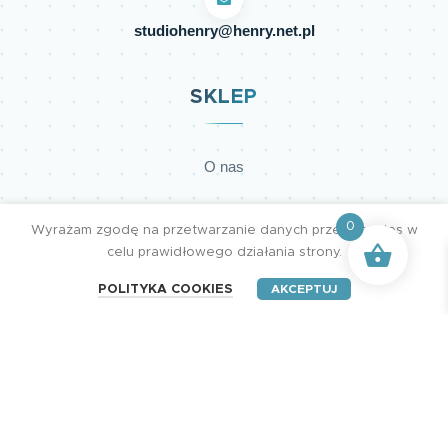
studiohenry@henry.net.pl
SKLEP
O nas
Regulamin sklepu
0
Wyrażam zgodę na przetwarzanie danych przez cookies w
celu prawidłowego działania strony.
Polityka prywatności
POLITYKA COOKIES
AKCEPTUJ
Dostawy
Płatności
Kontakt