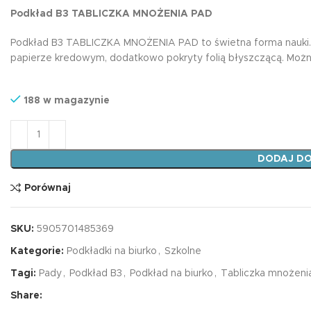
magnetyczna tab
Podkład B3 TABLICZKA MNOŻENIA PAD
mnożenia żyrafa
Plansze A4
7,99
zł
Podkład B3 TABLICZKA MNOŻENIA PAD to świetna forma nauki.
Karty EDU
papierze kredowym, dodatkowo pokryty folią błyszczącą. Mo
Harmonijki
Podkładki na biurko
188 w magazynie
Edukacyjna zakł
magnetyczna tab
Książki edukacyjne
ilość Podkład B3 TABLICZKA MNOŻENIA PAD
mnożenia unicor
7,99
zł
Dyplomy
DODAJ DO
Porównaj
SKU:
5905701485369
Kategorie:
Podkładki na biurko
,
Szkolne
Tagi:
Pady
,
Podkład B3
,
Podkład na biurko
,
Tabliczka mnożeni
Share: