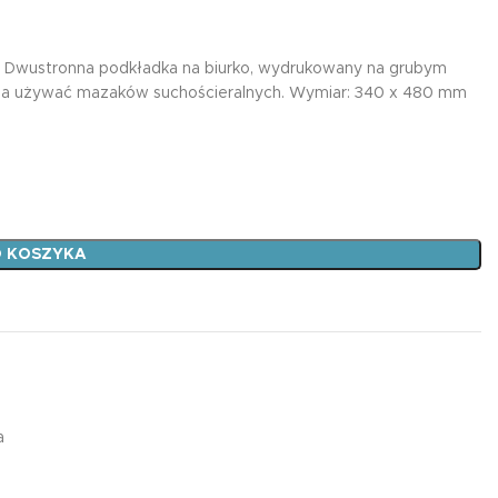
liczka
 Dwustronna podkładka na biurko, wydrukowany na grubym
żna używać mazaków suchościeralnych. Wymiar: 340 x 480 mm
Plan Lekcji A5 JED
3,99
zł
adka
liczka
n
Podkład B3 CHEMIA
 KOSZYKA
19,99
zł
DWUSTRONNA/PLA
A4/ANG. PRZYIMKI
PRZEDROSTKI
a
11,99
zł