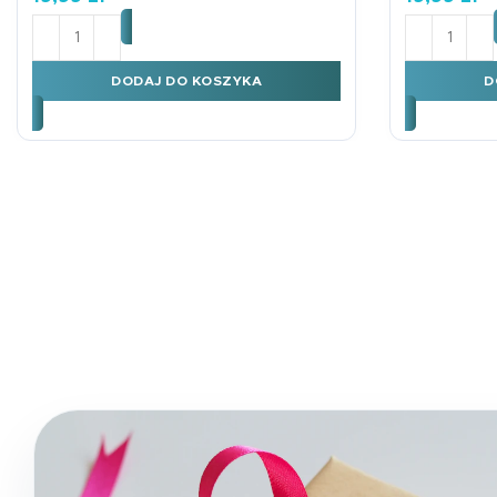
ilość Podkład B3 TABLICZKA MNOŻENIA UNICORN TĘ
ilość Podk
DODAJ DO KOSZYKA
D