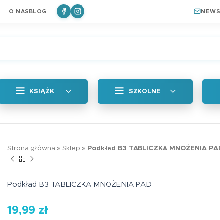
O NAS
BLOG
NEWS
KSIĄŻKI
SZKOLNE
Wszystkie
Zakładka magne
Strona główna
»
Sklep
»
Podkład B3 TABLICZKA MNOŻENIA PA
Królik
a
Naklejki
6,99
zł
ki do książek
Plan lekcji
Podkład B3 TABLICZKA MNOŻENIA PAD
a
Zakładki Edukacyjne
19,99
zł
Edukacyjna zakł
Plan lekcji lep