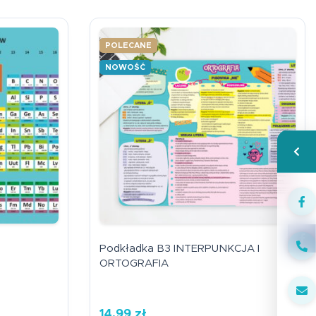
POLECANE
NOWOŚĆ
Wspa
Face
Podkładka B3 INTERPUNKCJA I
ORTOGRAFIA
14,99
zł