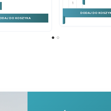
ilość Podkład B3 CHEMIA
CZA
ładka na biurko dwustronna Układ Słoneczny
DODAJ DO KOSZY
ODAJ DO KOSZYKA