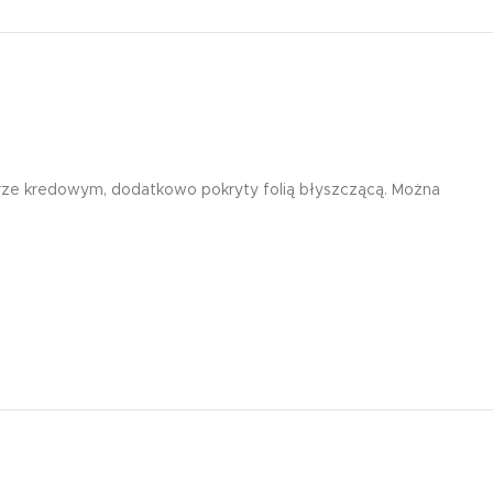
Edukacyjna zakładka
magnetyczna tablic
mnożenia żyrafa
7,99
zł
ze kredowym, dodatkowo pokryty folią błyszczącą. Można