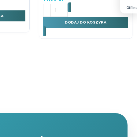
ilość Podkładka B3 INTERPUNKCJA I O
Offlin
KA
DODAJ DO KOSZYKA