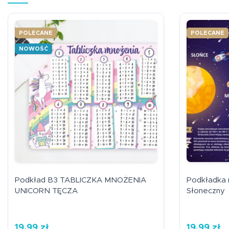
POLECANE
POLECANE
NOWOŚĆ
Podkład B3 TABLICZKA MNOŻENIA
Podkładka 
UNICORN TĘCZA
Słoneczny
19,99
zł
19,99
zł