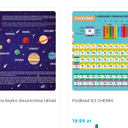
POLECANE
na biurko dwustronna Układ
Podkład B3 CHEMIA
19,99
zł