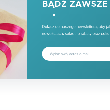
BĄDŹ ZAWSZE 
Dołącz do naszego newslettera, aby j
nowościach, sekretne rabaty oraz soli