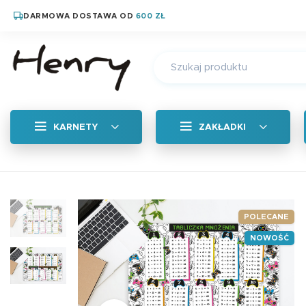
DARMOWA DOSTAWA OD
600 ZŁ
KARNETY
ZAKŁADKI
Wszystkie
Zakładka zapachow
POLECANE
NOWOŚĆ
Magnetyczne zakład
Zakładka tradycyjn