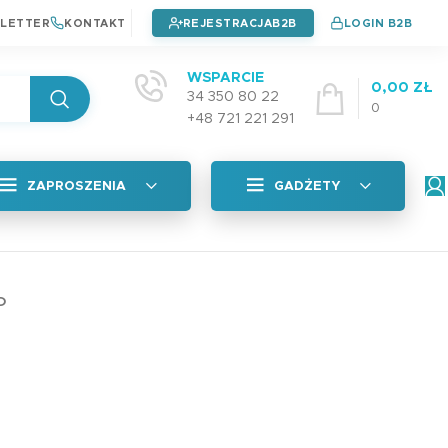
LETTER
KONTAKT
REJESTRACJA
LOGIN B2B
WSPARCIE
0,00
ZŁ
34 350 80 22
0
+48 721 221 291
ZAPROSZENIA
GADŻETY
Wszystkie
tyczna
Naklejki na okładkę
D
Zaproszenia na chrzest
4,99
zł
Zaproszenia na urodziny
Zaproszenia na komunie
Plan Lekcji A5 PAD
adka
3,99
zł