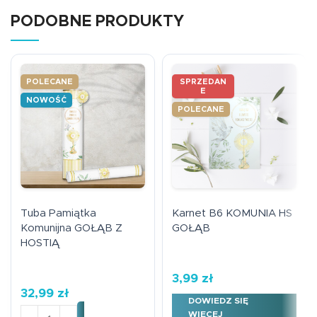
PODOBNE PRODUKTY
POLECANE
SPRZEDAN
E
NOWOŚĆ
POLECANE
Tuba Pamiątka
Karnet B6 KOMUNIA HS
Komunijna GOŁĄB Z
GOŁĄB
HOSTIĄ
3,99
zł
32,99
zł
DOWIEDZ SIĘ
ilość Tuba Pamiątka Komunijna GOŁĄB Z HOSTIĄ
WIĘCEJ