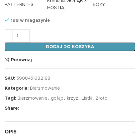
Komunia GOŁĄB Z
PATTERN IHS
BOŻY
HOSTIĄ
199 w magazynie
ilość Karnet A5 BIERZMOWANIE GOŁĄB JEZUSA
DODAJ DO KOSZYKA
Porównaj
SKU:
5908451982188
Kategoria:
Bierzmowanie
Tagi:
Bierzmowanie
,
gołąb
,
krzyż
,
Listki
,
Złoto
Share:
OPIS