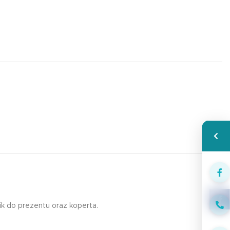
Wspa
Face
ik do prezentu oraz koperta.