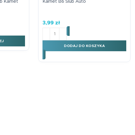
b Karnet
Karnet B6 Ślub Auto
3,99
zł
ilość Karnet B6 Ślub Auto
EJ
DODAJ DO KOSZYKA