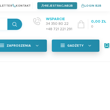
LETTER
KONTAKT
REJESTRACJA
LOGIN B2B
WSPARCIE
0,00
ZŁ
34 350 80 22
0
+48 721 221 291
ZAPROSZENIA
GADŻETY
Wszystkie
tyczna
Naklejki na okładkę
Zaproszenia na chrzest
4,99
zł
Zaproszenia na urodziny
Zaproszenia na komunie
Plan Lekcji A5 PAD
adka
3,99
zł