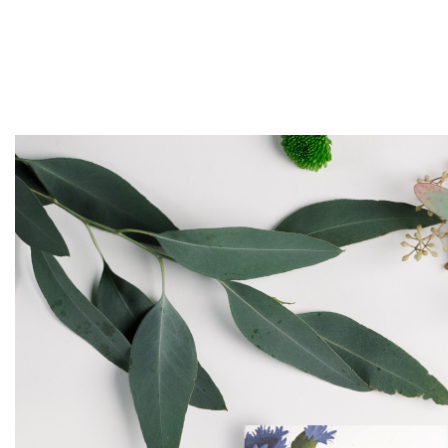
magnetyczna tab
mnożenia żyrafa
Plansze A4
7,99
zł
Karty EDU
Harmonijki
Podkładki na biurko
Edukacyjna zakł
magnetyczna tab
Książki edukacyjne
mnożenia unicor
7,99
zł
Dyplomy