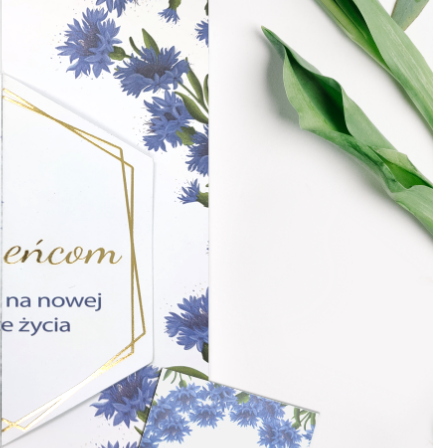
Edukacyjna zakładka
magnetyczna tablic
mnożenia żyrafa
7,99
zł