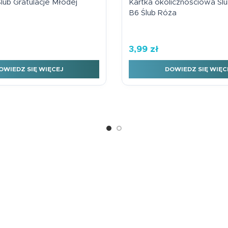
lub Gratulacje Młodej
Kartka okolicznościowa Ślu
B6 Ślub Róża
3,99
zł
ń
OWIEDZ SIĘ WIĘCEJ
DOWIEDZ SIĘ WIĘC