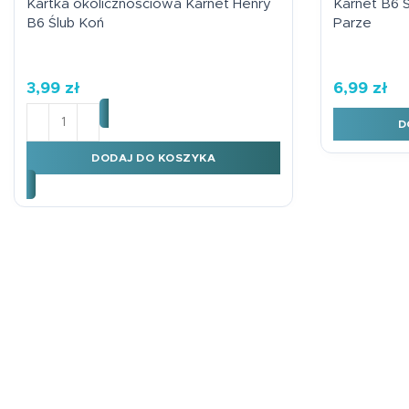
Kartka okolicznościowa Karnet Henry
Karnet B6 Ś
B6 Ślub Koń
Parze
3,99
zł
6,99
zł
ilość Kartka okolicznościowa Karnet Henry B6 Ślub Ko
D
DODAJ DO KOSZYKA