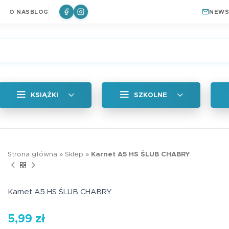
O NAS
BLOG
NEWS
KSIĄŻKI
SZKOLNE
Wszystkie
Zakładka magne
Strona główna
»
Sklep
»
Karnet A5 HS ŚLUB CHABRY
Królik
a
Naklejki
6,99
zł
ki do książek
Plan lekcji
Karnet A5 HS ŚLUB CHABRY
a
Zakładki Edukacyjne
5,99
zł
Edukacyjna zakł
Plan lekcji lep