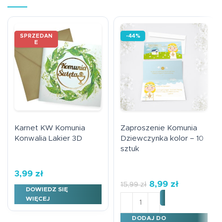
SPRZEDAN
-44%
E
Karnet KW Komunia
Zaproszenie Komunia
Konwalia Lakier 3D
Dziewczynka kolor – 10
sztuk
3,99
zł
8,99
zł
15,99
zł
DOWIEDZ SIĘ
ilość Zaproszenie Komunia
WIĘCEJ
DODAJ DO