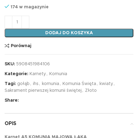
174 w magazynie
ilość Karnet A5 KOMUNIA MAJOWA ŁĄKA
DODAJ DO KOSZYKA
Porównaj
SKU:
5908451984106
Kategorie:
Karnety
,
Komunia
Tagi:
gołąb
,
ihs
,
komunia
,
Komunia Święta
,
kwiaty
,
Sakrament pierwszej komunii świętej
,
Złoto
Share:
OPIS
Karnet A5 KOMUNIA MAJOWA ŁĄKA