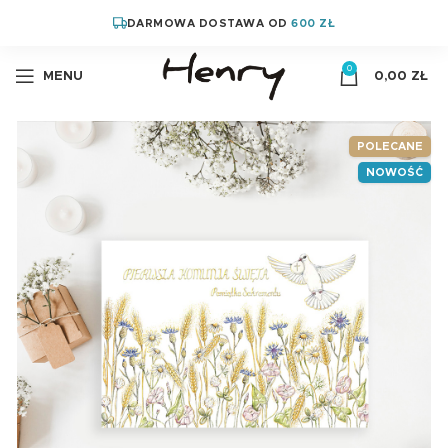
DARMOWA DOSTAWA OD
600 ZŁ
0
MENU
0,00
ZŁ
POLECANE
NOWOŚĆ