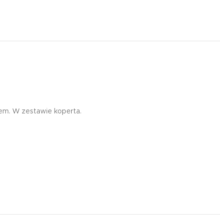
Edukacyjna zakładka
magnetyczna tablic
mnożenia żyrafa
7,99
zł
iem. W zestawie koperta.