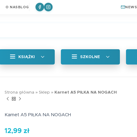
O NAS
BLOG
NEWS
KSIĄŻKI
SZKOLNE
Wszystkie
Zakładka magne
Strona główna
»
Sklep
»
Karnet A5 PIŁKA NA NOGACH
Królik
a
Naklejki
6,99
zł
ki do książek
Plan lekcji
Karnet A5 PIŁKA NA NOGACH
a
Zakładki Edukacyjne
12,99
zł
Edukacyjna zakł
Plan lekcji lep