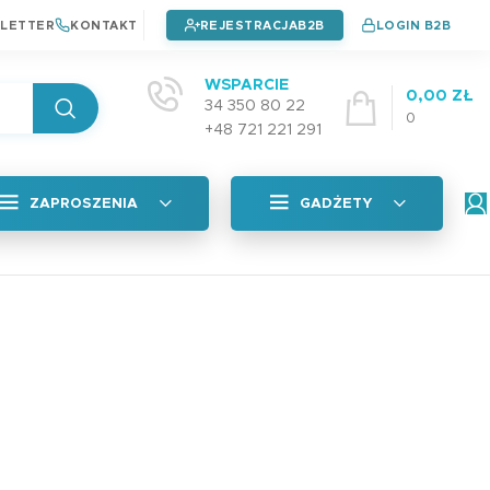
LETTER
KONTAKT
REJESTRACJA
LOGIN B2B
WSPARCIE
0,00
ZŁ
34 350 80 22
0
+48 721 221 291
ZAPROSZENIA
GADŻETY
Wszystkie
tyczna
Naklejki na okładkę
Zaproszenia na chrzest
4,99
zł
Zaproszenia na urodziny
Zaproszenia na komunie
Plan Lekcji A5 PAD
adka
3,99
zł