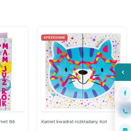
SPRZEDANE
Wspa
Face
rnet B6
Karnet kwadrat rozkładany Kot