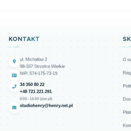
KONTAKT
SK
ul. Michałów 2
O n
98-337 Strzelce Wielkie
Reg
NIP: 574-175-73-19
34 350 80 22
Poli
+48 721 221 291
Dos
8:00 - 16:00 (pon-pt)
studiohenry@henry.net.pl
Płat
Kon