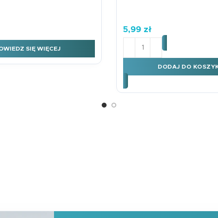
5,99
zł
ilość Kartka okolicznoś
OWIEDZ SIĘ WIĘCEJ
DODAJ DO KOSZY