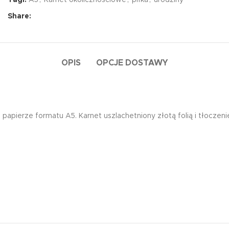
Tagi:
A5
,
Karnet okolicznościowe
,
piłka
,
urodziny
Share:
OPIS
OPCJE DOSTAWY
pierze formatu A5. Karnet uszlachetniony złotą folią i tłoczen