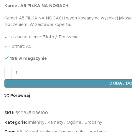
magnetyczna tab
Karnet A5 PIŁKA NA NOGACH
mnożenia żyrafa
Plansze A4
7,99
zł
Karnet A5 PIŁKA NA NOGACH wydrukowany na wysokiej jakości pa
Karty EDU
tłoczeniem. W zestawie koperta.
Harmonijki
Uszlachetnienie: Złoto / Tłoczenie
Podkładki na biurko
Edukacyjna zakł
Format: A5
magnetyczna tab
Książki edukacyjne
mnożenia unicor
196 w magazynie
7,99
zł
Dyplomy
ilość Karnet A5 PIŁKA NA NOGACH
DODAJ DO
Porównaj
SKU:
5908451986100
Kategorie:
Imieniny
,
Karnety
,
Ogólne
,
Urodziny