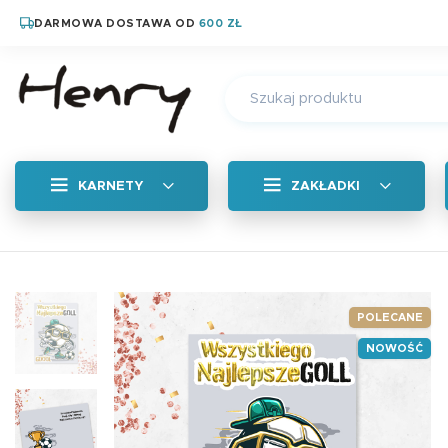
DARMOWA DOSTAWA OD
600 ZŁ
KARNETY
ZAKŁADKI
Wszystkie
Zakładka zapachow
POLECANE
NOWOŚĆ
Magnetyczne zakład
Zakładka tradycyjn