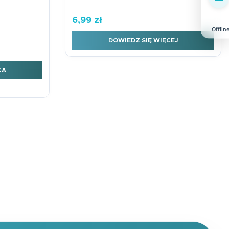
6,99
zł
Offlin
DOWIEDZ SIĘ WIĘCEJ
ciowa Karnet B6 roczek Różowa
KA