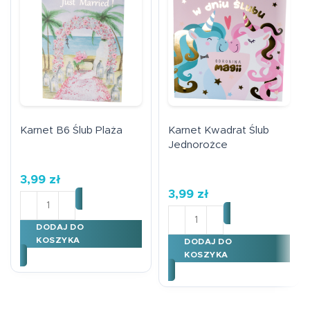
Karnet B6 Ślub Plaża
Karnet Kwadrat Ślub
Jednorożce
3,99
zł
3,99
zł
ilość Karnet B6 Ślub Plaża
ilość Karnet Kwadrat Ślub
DODAJ DO
KOSZYKA
DODAJ DO
KOSZYKA