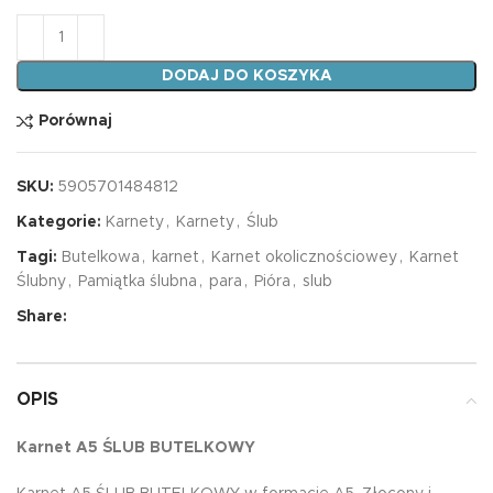
ilość Karnet A5 ŚLUB BUTELKOWY
DODAJ DO KOSZYKA
Porównaj
SKU:
5905701484812
Kategorie:
Karnety
,
Karnety
,
Ślub
Tagi:
Butelkowa
,
karnet
,
Karnet okolicznościowey
,
Karnet
Ślubny
,
Pamiątka ślubna
,
para
,
Pióra
,
slub
Share:
OPIS
Karnet A5 ŚLUB BUTELKOWY