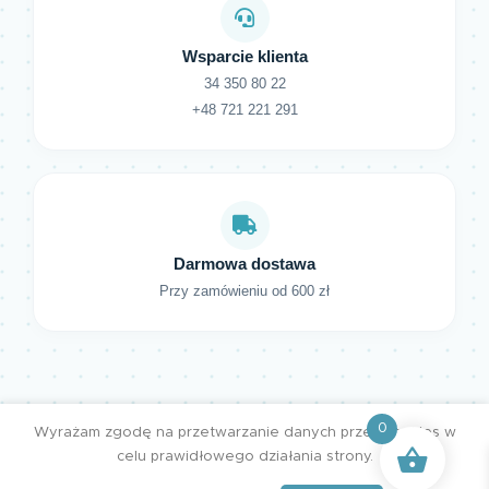
Wsparcie klienta
34 350 80 22
+48 721 221 291
Darmowa dostawa
Przy zamówieniu od 600 zł
0
Wyrażam zgodę na przetwarzanie danych przez cookies w
celu prawidłowego działania strony.