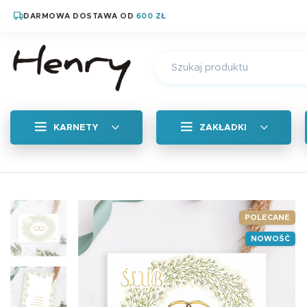
DARMOWA DOSTAWA OD
600 ZŁ
KARNETY
ZAKŁADKI
Wszystkie
Zakładka zapachow
POLECANE
NOWOŚĆ
Magnetyczne zakład
Zakładka tradycyjn