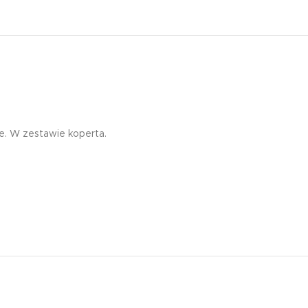
Edukacyjna zakładka
magnetyczna tablic
mnożenia żyrafa
7,99
zł
e. W zestawie koperta.