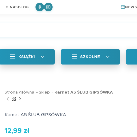
O NAS
BLOG
NEWS
KSIĄŻKI
SZKOLNE
Wszystkie
Zakładka magne
Strona główna
»
Sklep
»
Karnet A5 ŚLUB GIPSÓWKA
Królik
a
Naklejki
6,99
zł
ki do książek
Plan lekcji
Karnet A5 ŚLUB GIPSÓWKA
a
Zakładki Edukacyjne
12,99
zł
Edukacyjna zakł
Plan lekcji lep