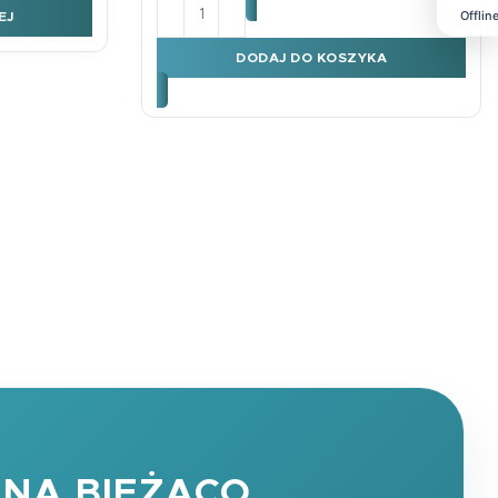
ilość Karnet DL Ślub Flamingi
Offlin
EJ
DODAJ DO KOSZYKA
NA BIEŻĄCO