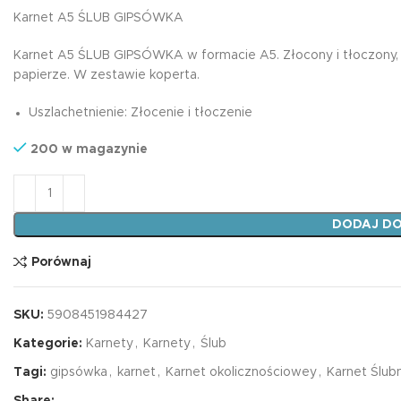
magnetyczna tab
Karnet A5 ŚLUB GIPSÓWKA
mnożenia żyrafa
Plansze A4
7,99
zł
Karnet A5 ŚLUB GIPSÓWKA w formacie A5. Złocony i tłoczony, 
Karty EDU
papierze. W zestawie koperta.
Harmonijki
Uszlachetnienie: Złocenie i tłoczenie
Podkładki na biurko
Edukacyjna zakł
magnetyczna tab
200 w magazynie
Książki edukacyjne
mnożenia unicor
ilość Karnet A5 ŚLUB GIPSÓWKA
7,99
zł
Dyplomy
DODAJ DO
Porównaj
SKU:
5908451984427
Kategorie:
Karnety
,
Karnety
,
Ślub
Tagi:
gipsówka
,
karnet
,
Karnet okolicznościowey
,
Karnet Ślub