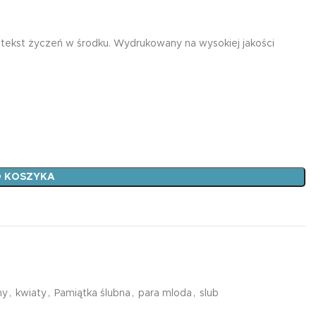
liczka
tekst życzeń w środku. Wydrukowany na wysokiej jakości
Plan Lekcji A5 JED
3,99
zł
adka
liczka
n
Podkład B3 CHEMIA
19,99
zł
 KOSZYKA
DWUSTRONNA/PLA
A4/ANG. PRZYIMKI
PRZEDROSTKI
11,99
zł
ny
,
kwiaty
,
Pamiątka ślubna
,
para mloda
,
slub