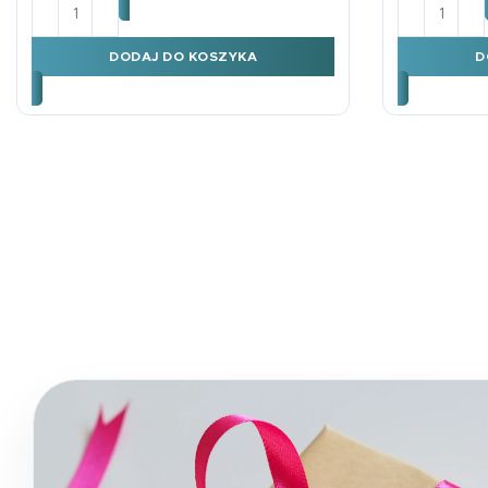
ilość Karnet DL Ślub Bociany
ilość Karn
DODAJ DO KOSZYKA
D