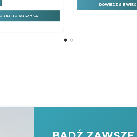
et KW Ślub Liście Lakier 3D
DOWIEDZ SIĘ WIĘC
ODAJ DO KOSZYKA
BĄDŹ ZAWSZE 