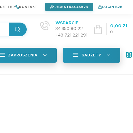
LETTER
KONTAKT
REJESTRACJA
LOGIN B2B
WSPARCIE
0,00
ZŁ
34 350 80 22
0
+48 721 221 291
ZAPROSZENIA
GADŻETY
Wszystkie
tyczna
Naklejki na okładkę
Zaproszenia na chrzest
4,99
zł
Zaproszenia na urodziny
Zaproszenia na komunie
Plan Lekcji A5 PAD
adka
3,99
zł