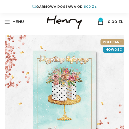
DARMOWA DOSTAWA OD
600 ZŁ
0
MENU
0,00
ZŁ
POLECANE
NOWOŚĆ