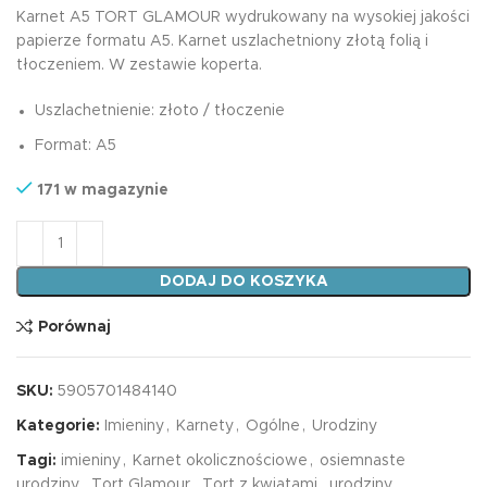
Karnet A5 TORT GLAMOUR wydrukowany na wysokiej jakości
papierze formatu A5. Karnet uszlachetniony złotą folią i
tłoczeniem. W zestawie koperta.
Uszlachetnienie: złoto / tłoczenie
Format: A5
171 w magazynie
ilość Karnet A5 TORT GLAMOUR
DODAJ DO KOSZYKA
Porównaj
SKU:
5905701484140
Kategorie:
Imieniny
,
Karnety
,
Ogólne
,
Urodziny
Tagi:
imieniny
,
Karnet okolicznościowe
,
osiemnaste
urodziny
,
Tort Glamour
,
Tort z kwiatami
,
urodziny