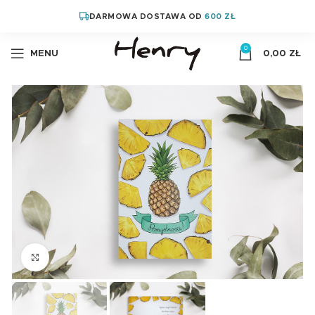
DARMOWA DOSTAWA OD
600 ZŁ
0
MENU
0,00
ZŁ
Kliknij aby powiększyć