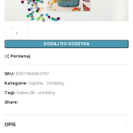
ilość Karnet B6 Babeczki 2
DODAJ DO KOSZYKA
Porównaj
SKU:
5907465662147
Kategorie:
Ogólne
,
Urodziny
Tagi:
babeczki
,
urodziny
Share:
OPIS