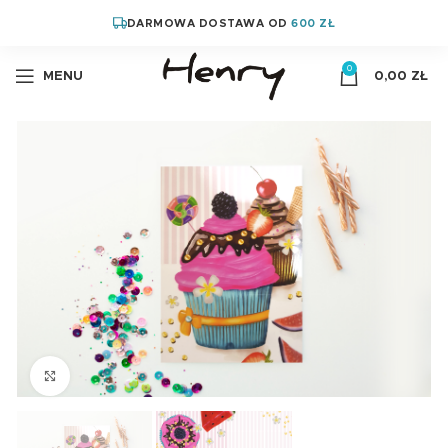
DARMOWA DOSTAWA OD
600 ZŁ
0
MENU
0,00
ZŁ
Kliknij aby powiększyć