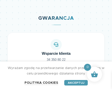
GWARANCJA
Wsparcie klienta
34 350 80 22
+48 721 221 291
0
Wyrażam zgodę na przetwarzanie danych przez cookies w
celu prawidłowego działania strony.
POLITYKA COOKIES
AKCEPTUJ
Darmowa dostawa
Przy zamówieniu od 600 zł