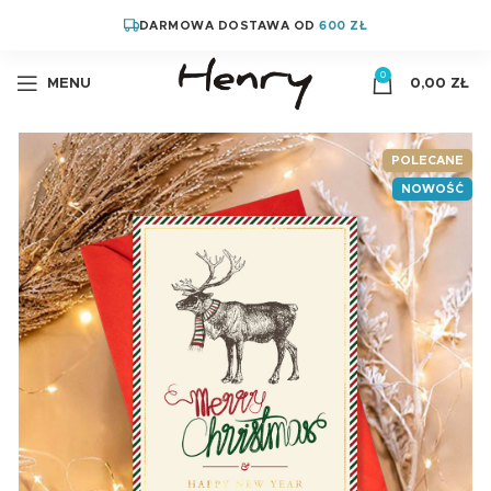
DARMOWA DOSTAWA OD
600 ZŁ
0
MENU
0,00
ZŁ
POLECANE
NOWOŚĆ