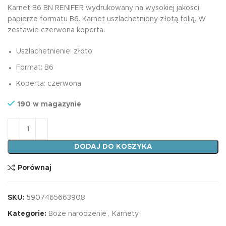
Karnet B6 BN RENIFER wydrukowany na wysokiej jakości
papierze formatu B6. Karnet uszlachetniony złotą folią. W
zestawie czerwona koperta.
Uszlachetnienie: złoto
Format: B6
Koperta: czerwona
190 w magazynie
ilość Karnet B6 BN RENIFER
DODAJ DO KOSZYKA
Porównaj
SKU:
5907465663908
Kategorie:
Boże narodzenie
,
Karnety