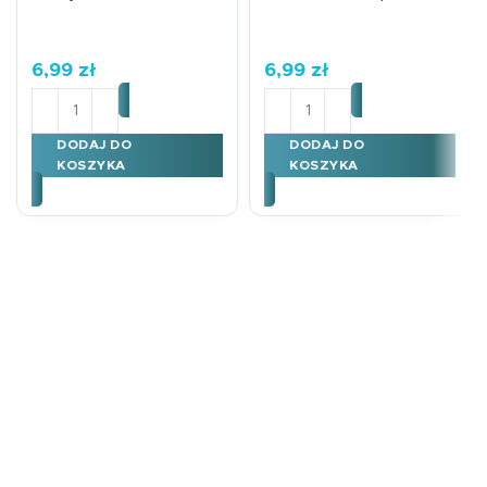
6,99
zł
6,99
zł
ilość KARNET B6 BN KOLĘDNICY ZAPACH
ilość Karnet B6 Poczta B
DODAJ DO
DODAJ DO
KOSZYKA
KOSZYKA