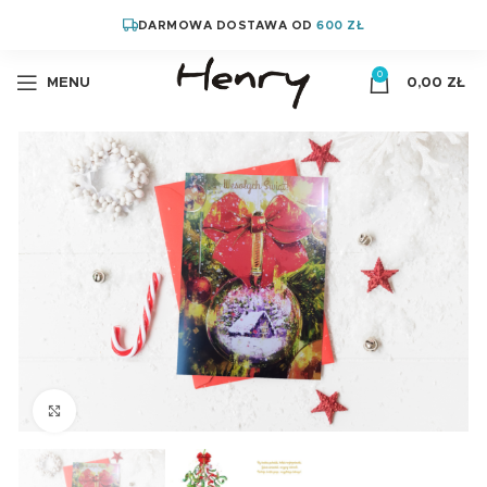
DARMOWA DOSTAWA OD
600 ZŁ
0
MENU
0,00
ZŁ
Kliknij aby powiększyć