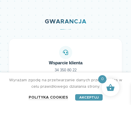
GWARANCJA
Wsparcie klienta
34 350 80 22
+48 721 221 291
0
Wyrażam zgodę na przetwarzanie danych przez cookies w
celu prawidłowego działania strony.
POLITYKA COOKIES
AKCEPTUJ
Darmowa dostawa
Przy zamówieniu od 600 zł