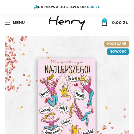
DARMOWA DOSTAWA OD
600 ZŁ
0
MENU
0,00
ZŁ
POLECANE
NOWOŚĆ