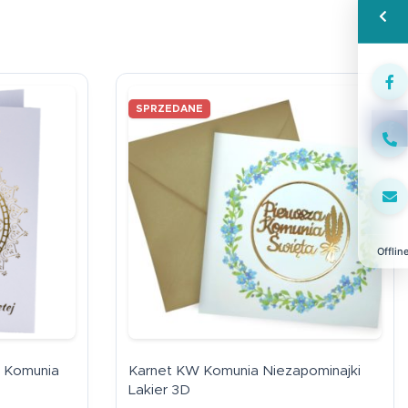
Wspa
SPRZEDANE
Face
Offlin
6 Komunia
Karnet KW Komunia Niezapominajki
Lakier 3D