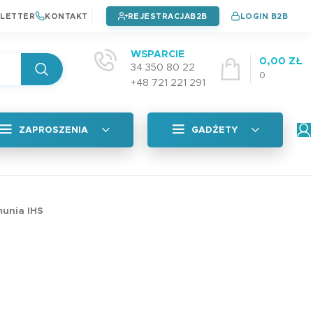
LETTER
KONTAKT
REJESTRACJA
LOGIN B2B
WSPARCIE
0,00
ZŁ
34 350 80 22
0
+48 721 221 291
ZAPROSZENIA
GADŻETY
Wszystkie
tyczna
Naklejki na okładkę
munia IHS
Zaproszenia na chrzest
4,99
zł
Zaproszenia na urodziny
Zaproszenia na komunie
Plan Lekcji A5 PAD
adka
3,99
zł