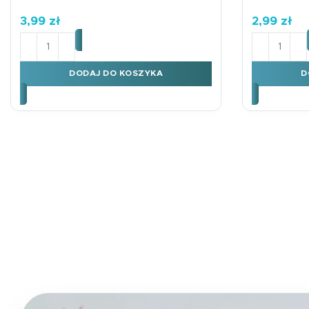
3,99
zł
2,99
zł
ilość Karnet KW Tłoczenie Komunia Kielich
ilość Karn
DODAJ DO KOSZYKA
D