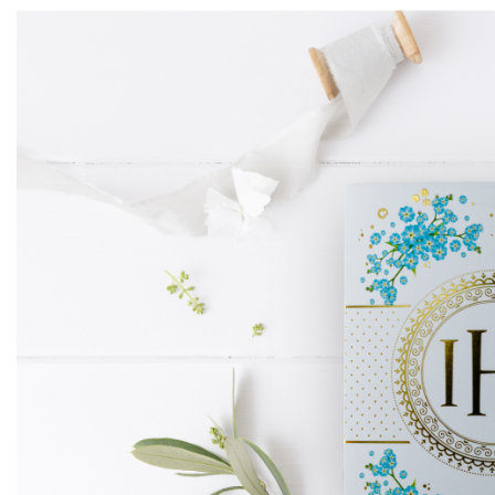
magnetyczna tab
mnożenia żyrafa
Plansze A4
7,99
zł
Karty EDU
Harmonijki
Podkładki na biurko
Edukacyjna zakł
magnetyczna tab
Książki edukacyjne
mnożenia unicor
7,99
zł
Dyplomy