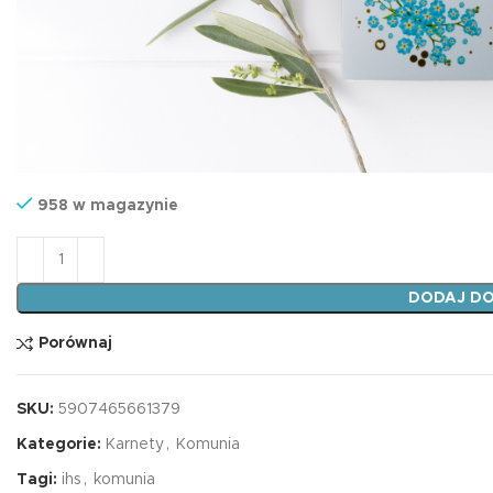
958 w magazynie
ilość Kartka okolicznościowa Karnet B6 Komunia IHS
DODAJ DO
Porównaj
SKU:
5907465661379
Kategorie:
Karnety
,
Komunia
Tagi:
ihs
,
komunia