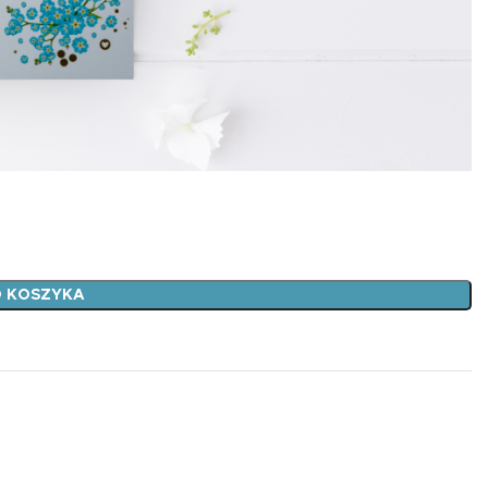
Edukacyjna zakładka
magnetyczna tablic
mnożenia żyrafa
7,99
zł
 KOSZYKA