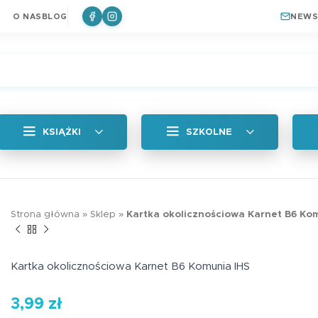
O NAS
BLOG
NEWS
KSIĄŻKI
SZKOLNE
Wszystkie
Zakładka magne
Strona główna
»
Sklep
»
Kartka okolicznościowa Karnet B6 Ko
Królik
a
Naklejki
6,99
zł
ki do książek
Plan lekcji
Kartka okolicznościowa Karnet B6 Komunia IHS
a
Zakładki Edukacyjne
3,99
zł
Edukacyjna zakł
Plan lekcji lep