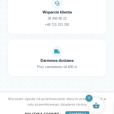
Wsparcie klienta
34 350 80 22
+48 721 221 291
Darmowa dostawa
Przy zamówieniu od 600 zł
0
Wyrażam zgodę na przetwarzanie danych przez cookies w
celu prawidłowego działania strony.