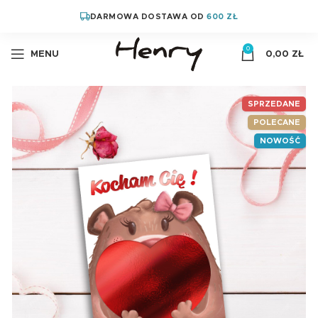
DARMOWA DOSTAWA OD
600 ZŁ
0
MENU
0,00
ZŁ
SPRZEDANE
POLECANE
NOWOŚĆ