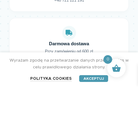
+48 721 221 291
Darmowa dostawa
Przy zamówieniu od 600 zł
0
Wyrażam zgodę na przetwarzanie danych przez cookies w
celu prawidłowego działania strony.
POLITYKA COOKIES
AKCEPTUJ
HENRY Studio. Wszystkie prawa zastrzeżone.
Projektujemy z pasją | Tworzymy z miłością