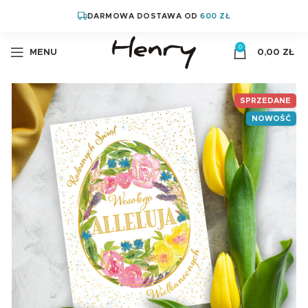
DARMOWA DOSTAWA OD
600 ZŁ
0
MENU
0,00
ZŁ
SPRZEDANE
NOWOŚĆ