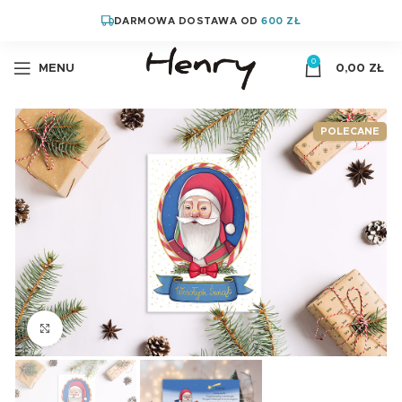
DARMOWA DOSTAWA OD
600 ZŁ
0
MENU
0,00
ZŁ
POLECANE
Kliknij aby powiększyć