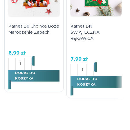
Karnet B6 Choinka Boże
Karnet BN
Narodzenie Zapach
ŚWIĄTECZNA
RĘKAWICA
6,99
zł
7,99
zł
ilość Karnet B6 Choinka Boże Narodzenie Zapach
ilość Karnet BN ŚWIĄTEC
DODAJ DO
KOSZYKA
DODAJ DO
KOSZYKA