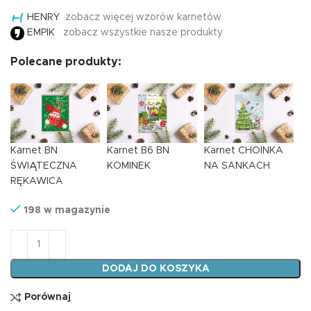
HENRY
zobacz więcej wzorów karnetów
EMPIK
zobacz wszystkie nasze produkty
Polecane produkty:
Karnet BN
Karnet B6 BN
Karnet CHOINKA
ŚWIĄTECZNA
KOMINEK
NA SANKACH
RĘKAWICA
198 w magazynie
ilość Karnet BN MIKOŁAJ W KÓŁKU
DODAJ DO KOSZYKA
Porównaj