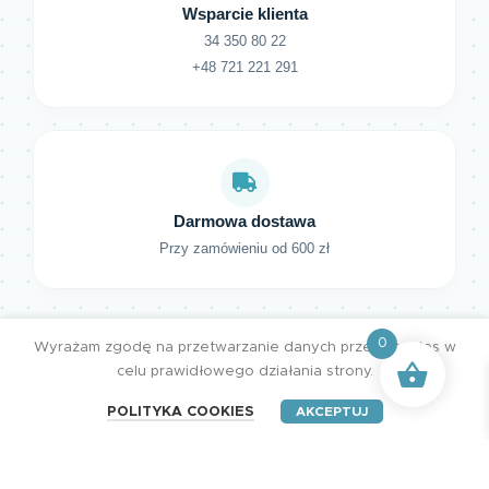
Wsparcie klienta
34 350 80 22
+48 721 221 291
Darmowa dostawa
Przy zamówieniu od 600 zł
0
Wyrażam zgodę na przetwarzanie danych przez cookies w
celu prawidłowego działania strony.
POLITYKA COOKIES
AKCEPTUJ