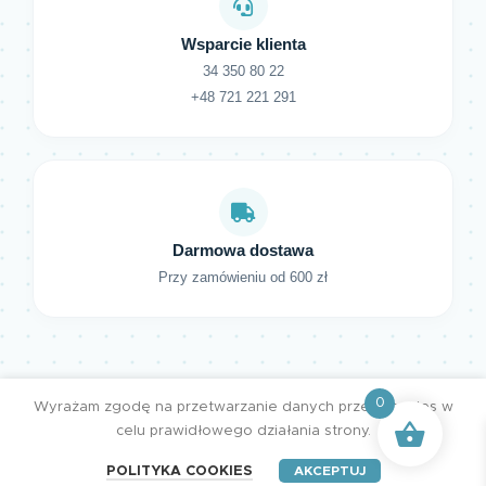
Wsparcie klienta
34 350 80 22
+48 721 221 291
Darmowa dostawa
Przy zamówieniu od 600 zł
0
Wyrażam zgodę na przetwarzanie danych przez cookies w
celu prawidłowego działania strony.
POLITYKA COOKIES
AKCEPTUJ