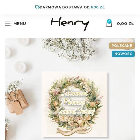
DARMOWA DOSTAWA OD
600 ZŁ
0
MENU
0,00
ZŁ
POLECANE
NOWOŚĆ