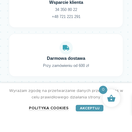
Wsparcie klienta
34 350 80 22
+48 721 221 291
Darmowa dostawa
Przy zamówieniu od 600 zł
0
Wyrażam zgodę na przetwarzanie danych przez cookies w
celu prawidłowego działania strony.
POLITYKA COOKIES
AKCEPTUJ
HENRY Studio. Wszystkie prawa zastrzeżone.