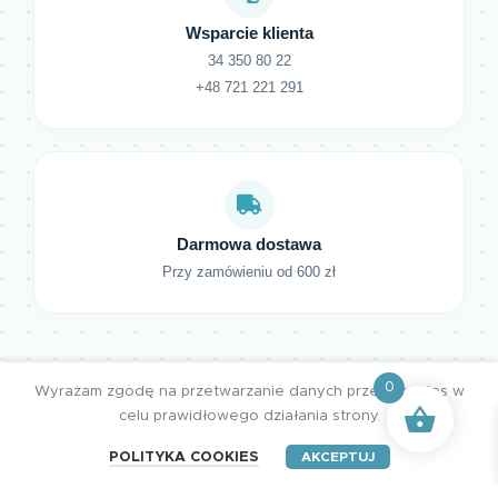
Wsparcie klienta
34 350 80 22
+48 721 221 291
Darmowa dostawa
Przy zamówieniu od 600 zł
0
Wyrażam zgodę na przetwarzanie danych przez cookies w
celu prawidłowego działania strony.
POLITYKA COOKIES
AKCEPTUJ