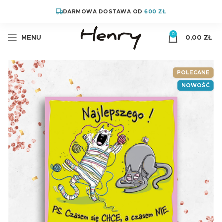
DARMOWA DOSTAWA OD
600 ZŁ
0
MENU
0,00
ZŁ
POLECANE
NOWOŚĆ