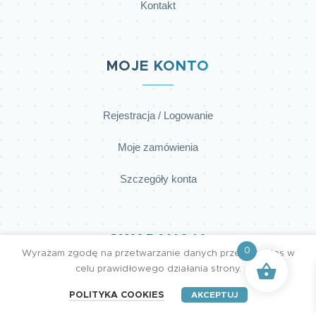
Kontakt
MOJE KONTO
Rejestracja / Logowanie
Moje zamówienia
Szczegóły konta
GWARANCJA
0
Wyrażam zgodę na przetwarzanie danych przez cookies w
celu prawidłowego działania strony.
POLITYKA COOKIES
AKCEPTUJ