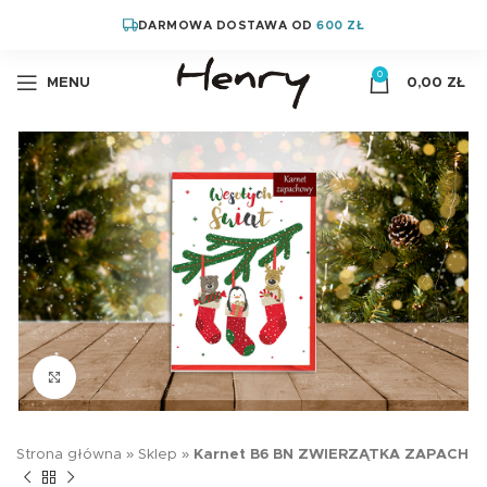
DARMOWA DOSTAWA OD
600 ZŁ
0
MENU
0,00
ZŁ
Kliknij aby powiększyć
Strona główna
»
Sklep
»
Karnet B6 BN ZWIERZĄTKA ZAPACH