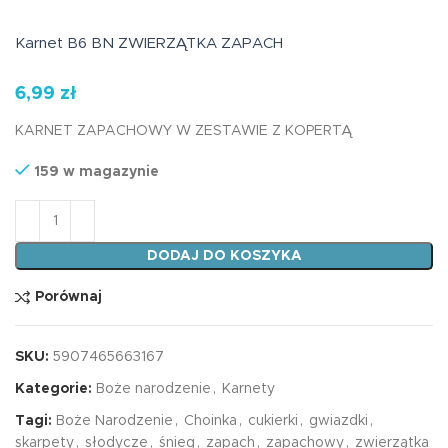
Karnet B6 BN ZWIERZĄTKA ZAPACH
6,99
zł
KARNET ZAPACHOWY W ZESTAWIE Z KOPERTĄ
159 w magazynie
ilość Karnet B6 BN ZWIERZĄTKA ZAPACH
DODAJ DO KOSZYKA
Porównaj
SKU:
5907465663167
Kategorie:
Boże narodzenie
,
Karnety
Tagi:
Boże Narodzenie
,
Choinka
,
cukierki
,
gwiazdki
,
skarpety
,
słodycze
,
śnieg
,
zapach
,
zapachowy
,
zwierzątka