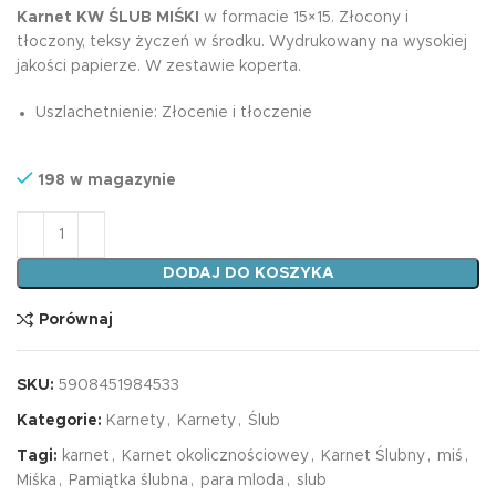
Karnet KW ŚLUB MIŚKI
w formacie 15×15. Złocony i
tłoczony, teksy życzeń w środku. Wydrukowany na wysokiej
jakości papierze. W zestawie koperta.
Uszlachetnienie: Złocenie i tłoczenie
198 w magazynie
ilość Karnet KW ŚLUB MIŚKI
DODAJ DO KOSZYKA
Porównaj
SKU:
5908451984533
Kategorie:
Karnety
,
Karnety
,
Ślub
Tagi:
karnet
,
Karnet okolicznościowey
,
Karnet Ślubny
,
miś
,
Miśka
,
Pamiątka ślubna
,
para mloda
,
slub