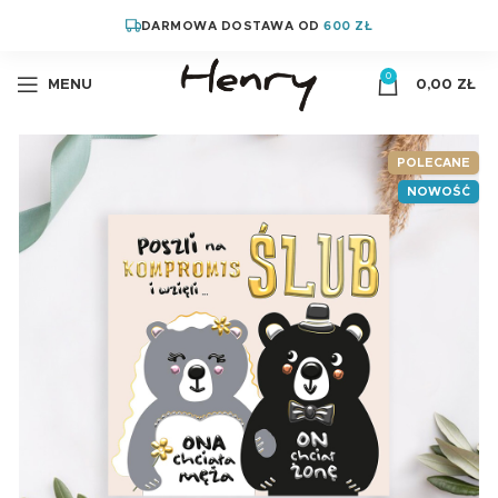
DARMOWA DOSTAWA OD
600 ZŁ
0
MENU
0,00
ZŁ
POLECANE
NOWOŚĆ