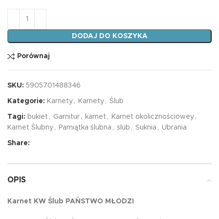
ilość Karnet KW Ślub PAŃSTWO MŁODZI
DODAJ DO KOSZYKA
Porównaj
SKU:
5905701488346
Kategorie:
Karnety
,
Karnety
,
Ślub
Tagi:
bukiet
,
Garnitur
,
karnet
,
Karnet okolicznościowey
,
Karnet Ślubny
,
Pamiątka ślubna
,
slub
,
Suknia
,
Ubrania
Share:
OPIS
Karnet KW Ślub PAŃSTWO MŁODZI