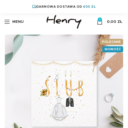
DARMOWA DOSTAWA OD
600 ZŁ
0
MENU
0,00
ZŁ
POLECANE
NOWOŚĆ