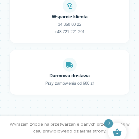
Wsparcie klienta
34 350 80 22
+48 721 221 291
Darmowa dostawa
Przy zamówieniu od 600 zł
0
Wyrażam zgodę na przetwarzanie danych przez cookies w
celu prawidłowego działania strony.