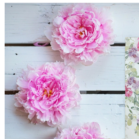
magnetyczna tab
mnożenia żyrafa
Plansze A4
7,99
zł
Karty EDU
Harmonijki
Podkładki na biurko
Edukacyjna zakł
magnetyczna tab
Książki edukacyjne
mnożenia unicor
7,99
zł
Dyplomy