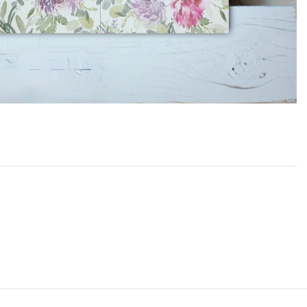
Edukacyjna zakładka
magnetyczna tablic
mnożenia żyrafa
7,99
zł