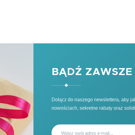
BĄDŹ ZAWSZE 
Dołącz do naszego newslettera, aby j
nowościach, sekretne rabaty oraz soli