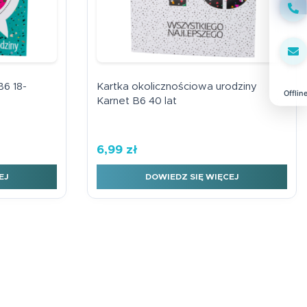
Face
B6 18-
Kartka okolicznościowa urodziny
Offlin
Karnet B6 40 lat
6,99
zł
EJ
DOWIEDZ SIĘ WIĘCEJ