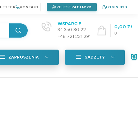
LETTER
KONTAKT
REJESTRACJA
LOGIN B2B
WSPARCIE
0,00
ZŁ
34 350 80 22
0
+48 721 221 291
ZAPROSZENIA
GADŻETY
Wszystkie
tyczna
Naklejki na okładkę
Zaproszenia na chrzest
4,99
zł
Zaproszenia na urodziny
Zaproszenia na komunie
Plan Lekcji A5 PAD
adka
3,99
zł