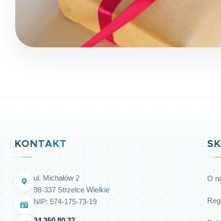
KONTAKT
SK
ul. Michałów 2
O n
98-337 Strzelce Wielkie
Reg
NIP: 574-175-73-19
34 350 80 22