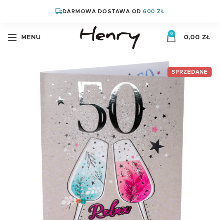
DARMOWA DOSTAWA OD
600 ZŁ
0
MENU
0,00
ZŁ
SPRZEDANE