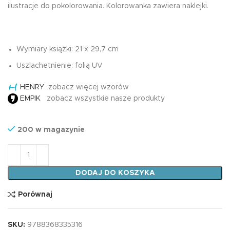
ilustracje do pokolorowania. Kolorowanka zawiera naklejki.
Wymiary książki: 21 x 29,7 cm
Uszlachetnienie: folią UV
HENRY
zobacz więcej wzorów
EMPIK
zobacz wszystkie nasze produkty
200 w magazynie
ilość Kolorowanka A4 KOLORUJ ZE MNĄ - KRAINA JE
DODAJ DO KOSZYKA
Porównaj
SKU:
9788368335316