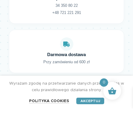
34 350 80 22
+48 721 221 291
Darmowa dostawa
Przy zamówieniu od 600 zł
0
Wyrażam zgodę na przetwarzanie danych przez cookies w
celu prawidłowego działania strony.
POLITYKA COOKIES
AKCEPTUJ
HENRY Studio. Wszystkie prawa zastrzeżone.