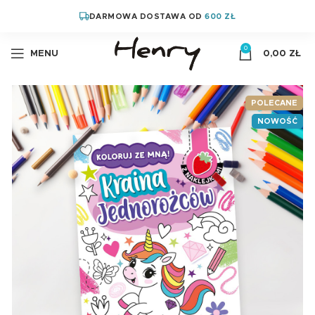
DARMOWA DOSTAWA OD
600 ZŁ
0
MENU
0,00
ZŁ
POLECANE
NOWOŚĆ