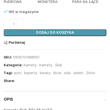
PUDROWA
MONSTERA
PARA NA ŁĄCE
185 w magazynie
ilość Koperta Ślub ŻÓŁTE AUTO
DODAJ DO KOSZYKA
Porównaj
SKU:
5905701488551
Kategorie:
Karnety
,
Karnety
,
Ślub
Tagi:
auto
,
koperta
,
kwiaty
,
liście
,
slub
,
zieleń
,
Złoto
Share:
OPIS