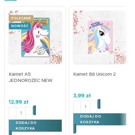
POLECANE
NOWOŚĆ
Karnet A5
Karnet B6 Unicorn 2
JEDNOROŻEC NEW
3,99
zł
12,99
zł
ilość Karnet B6 Unicorn 2
ilość Karnet A5 JEDNOROŻEC NEW
DODAJ DO
KOSZYKA
DODAJ DO
KOSZYKA