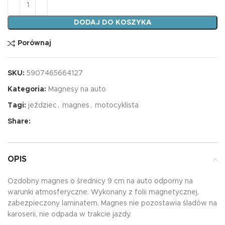
ilość Magnes na auto PATRZ W USTERKA
DODAJ DO KOSZYKA
Porównaj
SKU:
5907465664127
Kategoria:
Magnesy na auto
Tagi:
jeździec
,
magnes
,
motocyklista
Share:
OPIS
Ozdobny magnes o średnicy 9 cm na auto odporny na
warunki atmosferyczne. Wykonany z folii magnetycznej,
zabezpieczony laminatem. Magnes nie pozostawia śladów na
karoserii, nie odpada w trakcie jazdy.