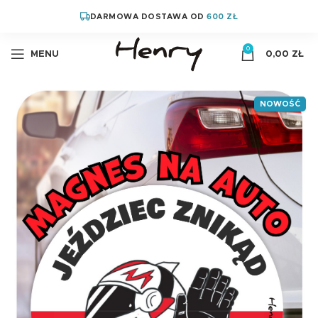
DARMOWA DOSTAWA OD
600 ZŁ
0
MENU
0,00
ZŁ
NOWOŚĆ