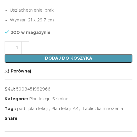
Uszlachetnienie: brak
Wymiar: 21 x 29,7 cm
200 w magazynie
ilość Plan Lekcji A4 PAD
DODAJ DO KOSZYKA
Porównaj
SKU:
5908451982966
Kategorie:
Plan lekcji
,
Szkolne
Tagi:
pad
,
plan lekcji
,
Plan lekcji A4
,
Tabliczka mnożenia
Share: