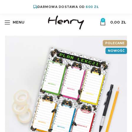
DARMOWA DOSTAWA OD
600 ZŁ
0
MENU
0,00
ZŁ
POLECANE
NOWOŚĆ