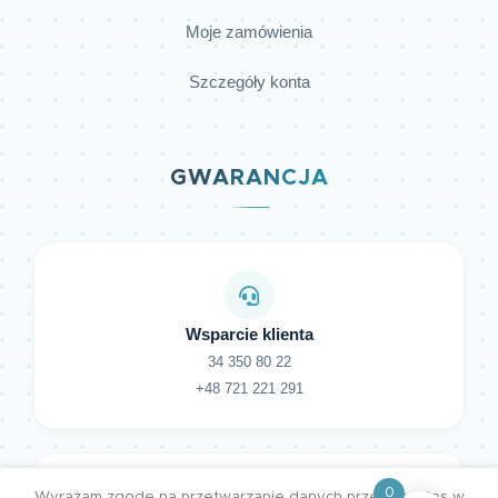
Moje zamówienia
Szczegóły konta
GWARANCJA
Wsparcie klienta
34 350 80 22
+48 721 221 291
0
Wyrażam zgodę na przetwarzanie danych przez cookies w