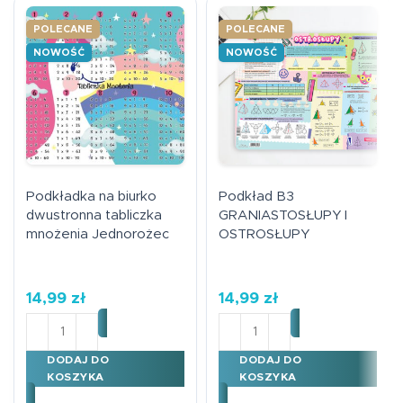
POLECANE
POLECANE
NOWOŚĆ
NOWOŚĆ
Podkładka na biurko
Podkład B3
dwustronna tabliczka
GRANIASTOSŁUPY I
mnożenia Jednorożec
OSTROSŁUPY
14,99
zł
14,99
zł
ilość Podkładka na biurko dwustronna tabliczka mnoż
ilość Podkład B3 GRANI
DODAJ DO
DODAJ DO
KOSZYKA
KOSZYKA