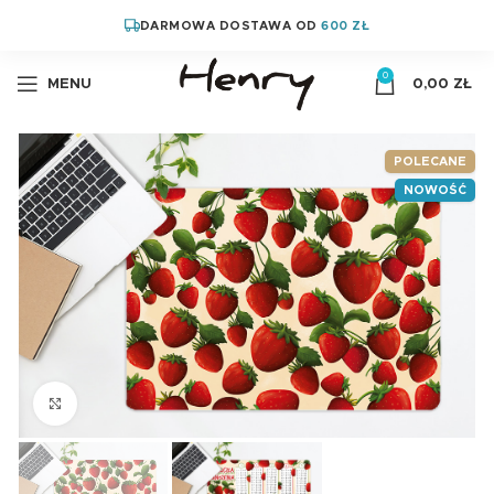
DARMOWA DOSTAWA OD
600 ZŁ
0
MENU
0,00
ZŁ
POLECANE
NOWOŚĆ
Kliknij aby powiększyć