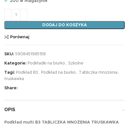
200 w magazynie
ilość Podkład multi B3 TABLICZKA MNOŻENIA TRUSKAW
DODAJ DO KOSZYKA
Porównaj
SKU:
5908451985158
Kategorie:
Podkładki na biurko
,
Szkolne
Tagi:
Podkład B3
,
Podkład na biurko
,
Tabliczka mnożenia
,
truskawka
Share:
OPIS
Podkład multi B3 TABLICZKA MNOŻENIA TRUSKAWKA