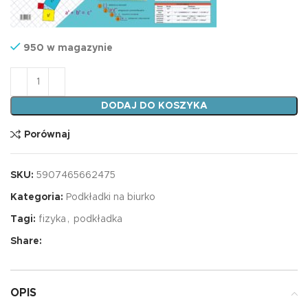
950 w magazynie
ilość Podkładka na biurko dwustronna Matematyka
DODAJ DO KOSZYKA
Porównaj
SKU:
5907465662475
Kategoria:
Podkładki na biurko
Tagi:
fizyka
,
podkładka
Share:
OPIS