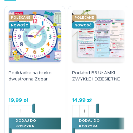
POLECANE
POLECANE
NOWOŚĆ
NOWOŚĆ
Podkładka na biurko
Podkład B3 UŁAMKI
dwustronna Zegar
ZWYKŁE I DZIESIĘTNE
19,99
zł
14,99
zł
ilość Podkładka na biurko dwustronna Zegar
ilość Podkład B3 UŁAMKI 
DODAJ DO
DODAJ DO
KOSZYKA
KOSZYKA