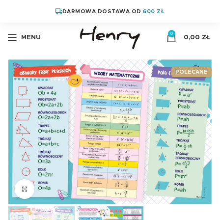
DARMOWA DOSTAWA OD
600 ZŁ
0
MENU
0,00
ZŁ
POLECANE
Kliknij aby powiększyć