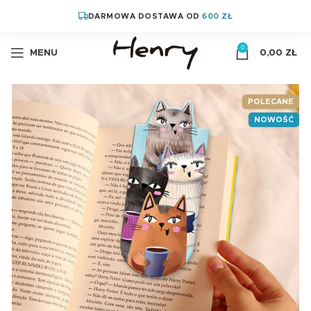
DARMOWA DOSTAWA OD
600 ZŁ
0
MENU
0,00
ZŁ
POLECANE
NOWOŚĆ