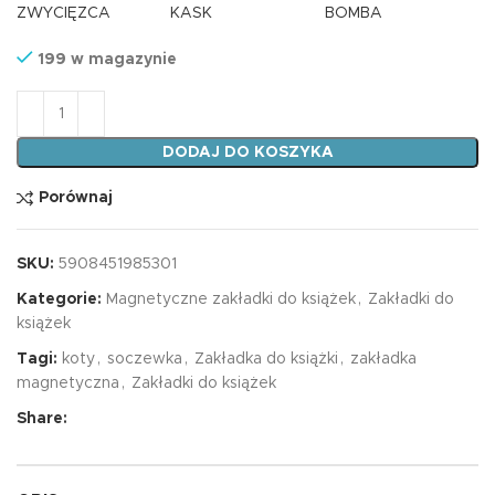
ZWYCIĘZCA
KASK
BOMBA
199 w magazynie
ilość Zakładka OWAL 3 PUDROWE KOTY
DODAJ DO KOSZYKA
Porównaj
SKU:
5908451985301
Kategorie:
Magnetyczne zakładki do książek
,
Zakładki do
książek
Tagi:
koty
,
soczewka
,
Zakładka do książki
,
zakładka
magnetyczna
,
Zakładki do książek
Share: