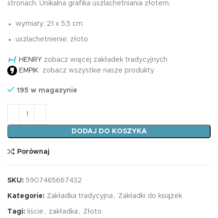
stronach. Unikalna grafika uszlachetniania złotem.
wymiary: 21 x 5,5 cm
uszlachetnienie: złoto
HENRY
zobacz więcej zakładek tradycyjnych
EMPIK
zobacz wszystkie nasze produkty
195 w magazynie
ilość Zakładka tradycyjna LIŚCIE
DODAJ DO KOSZYKA
Porównaj
SKU:
5907465667432
Kategorie:
Zakładka tradycyjna
,
Zakładki do książek
Tagi:
liście
,
zakładka
,
Złoto