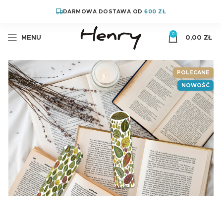
DARMOWA DOSTAWA OD
600 ZŁ
0
MENU
0,00
ZŁ
POLECANE
NOWOŚĆ