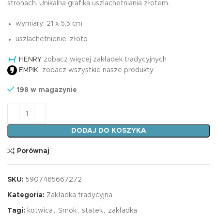
stronach. Unikalna grafika uszlachetniania złotem.
wymiary: 21 x 5,5 cm
uszlachetnienie: złoto
HENRY
zobacz więcej zakładek tradycyjnych
EMPIK
zobacz wszystkie nasze produkty
198 w magazynie
ilość Zakładka tradycyjna SMOK
DODAJ DO KOSZYKA
Porównaj
SKU:
5907465667272
Kategoria:
Zakładka tradycyjna
Tagi:
kotwica
,
Smok
,
statek
,
zakładka