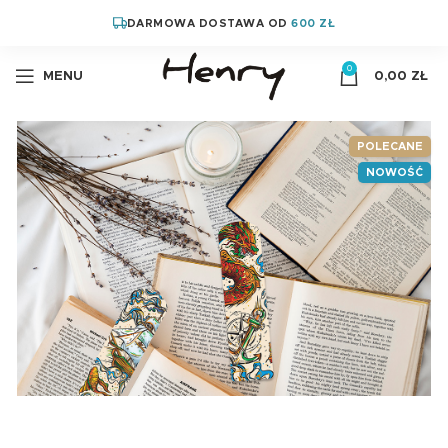
DARMOWA DOSTAWA OD
600 ZŁ
0
MENU
0,00
ZŁ
POLECANE
NOWOŚĆ