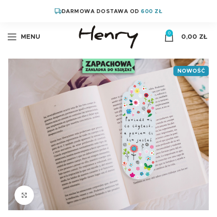
DARMOWA DOSTAWA OD
600 ZŁ
0
MENU
0,00
ZŁ
NOWOŚĆ
Kliknij aby powiększyć