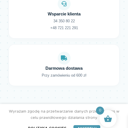
Wsparcie klienta
34 350 80 22
+48 721 221 291
Darmowa dostawa
Przy zamówieniu od 600 zł
0
Wyrażam zgodę na przetwarzanie danych przez cookies w
celu prawidłowego działania strony.