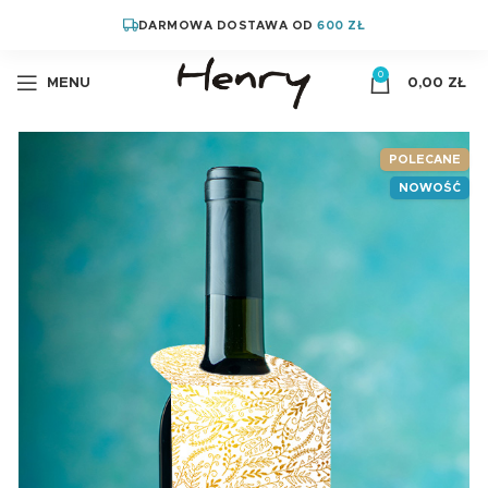
DARMOWA DOSTAWA OD
600 ZŁ
0
MENU
0,00
ZŁ
POLECANE
NOWOŚĆ