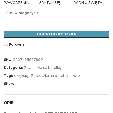
POWODZENIA
GRATULUJĘ
W DNIU ŚWIĘTA
99 w magazynie
ilość Zawieszka na butelkę DZIĘKUJĘ ZŁOTE
DODAJ DO KOSZYKA
Porównaj
SKU:
5907465667890
Kategoria:
Zawieszka na butelkę
Tagi:
dziękuję
,
Zawieszka na butelkę
,
złote
Share:
OPIS