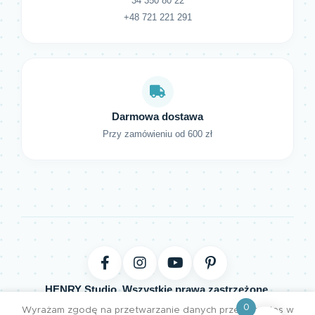
34 350 80 22
+48 721 221 291
Darmowa dostawa
Przy zamówieniu od 600 zł
HENRY Studio. Wszystkie prawa zastrzeżone.
0
Projektujemy z pasją | Tworzymy z miłością
Wyrażam zgodę na przetwarzanie danych przez cookies w