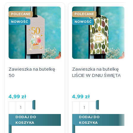
POLECANE
POLECANE
NOWOŚĆ
NOWOŚĆ
Zawieszka na butelkę
Zawieszka na butelkę
50
LIŚCIE W DNIU ŚWIĘTA
4,99
zł
4,99
zł
ilość Zawieszka na butelkę 50
ilość Zawieszka na butelk
DODAJ DO
DODAJ DO
KOSZYKA
KOSZYKA