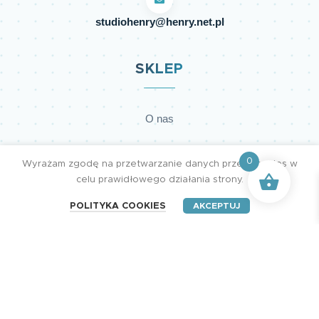
studiohenry@henry.net.pl
SKLEP
O nas
Regulamin sklepu
0
Wyrażam zgodę na przetwarzanie danych przez cookies w
celu prawidłowego działania strony.
Polityka prywatności
POLITYKA COOKIES
AKCEPTUJ
Dostawy
Płatności
Kontakt